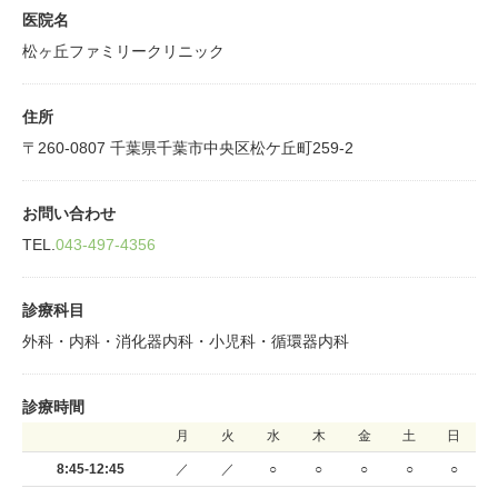
医院名
松ヶ丘ファミリークリニック
住所
〒260-0807 千葉県千葉市中央区松ケ丘町259-2
お問い合わせ
TEL.
043-497-4356
診療科目
外科・内科・消化器内科・小児科・循環器内科
診療時間
月
火
水
木
金
土
日
8:45-12:45
／
／
○
○
○
○
○