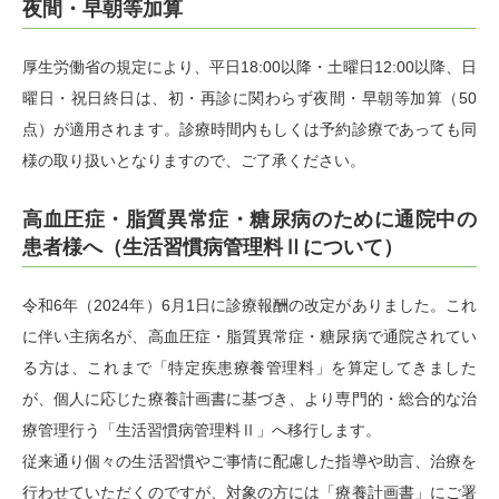
夜間・早朝等加算
厚生労働省の規定により、平日18:00以降・土曜日12:00以降、日
曜日・祝日終日は、初・再診に関わらず夜間・早朝等加算（50
点）が適用されます。診療時間内もしくは予約診療であっても同
様の取り扱いとなりますので、ご了承ください。
高血圧症・脂質異常症・糖尿病のために通院中の
患者様へ（生活習慣病管理料Ⅱについて）
令和6年（2024年）6月1日に診療報酬の改定がありました。これ
に伴い主病名が、高血圧症・脂質異常症・糖尿病で通院されてい
る方は、これまで「特定疾患療養管理料」を算定してきました
が、個人に応じた療養計画書に基づき、より専門的・総合的な治
療管理行う「生活習慣病管理料Ⅱ」へ移行します。
従来通り個々の生活習慣やご事情に配慮した指導や助言、治療を
行わせていただくのですが、対象の方には「療養計画書」にご署