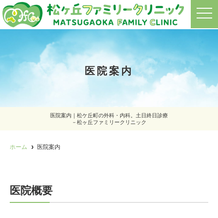
t
o
g
g
l
e
n
a
医院案内
v
i
g
a
t
i
o
医院案内｜松ケ丘町の外科・内科。土日終日診療
n
－松ヶ丘ファミリークリニック
ホーム
医院案内
医院概要